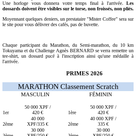
Une horloge vous donnera votre temps final à l'arrivée.
Les
dossards doivent être visibles sur le torse, non froissés, non pliés.
Moyennant quelques deniers, un prestataire "Mister Coffee" sera sur
le site pour vous délivrer des cafés, pas de buvette.
Chaque participant du Marathon, du Semi-marathon, du 10 km
Tokuyama et du Challenge Agnès BERNARD se verra remettre un
tee-shirt, un dossard pucé à l'inscription ainsi qu'une médaille à
l'arrivée.
PRIMES 2026
MARATHON Classement Scratch
MASCULIN
FÉMININ
50 000 XPF /
50 000 XPF /
1er
420 €
1ère
420 €
40 000
40 000 XPF /
2ème
XPF/335 €
2ème
335 €
30 000
30 000
3ème
XPF/250 €
3ème
XPF/250 €