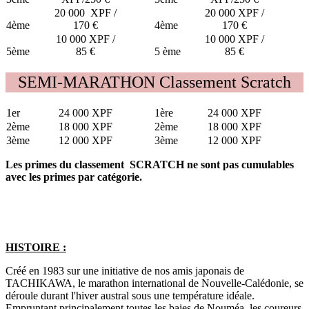
20 000
XPF
/
20 000 XPF /
4ème
170 €
4ème
170 €
10 000 XPF /
10 000 XPF /
5ème
85 €
5 ème
85 €
SEMI-MARATHON Classement Scratch
1er
24 000 XPF
1ère
24 000 XPF
2ème
18 000 XPF
2ème
18 000 XPF
3ème
12 000 XPF
3ème
12 000 XPF
Les primes du classement SCRATCH ne sont pas cumulables
avec les primes par catégorie.
HISTOIRE :
Créé en 1983 sur une initiative de nos amis japonais de
TACHIKAWA, le marathon international de Nouvelle-Calédonie, se
déroule durant l'hiver austral sous une température idéale.
Empruntant principalement toutes les baies de Nouméa, les coureurs