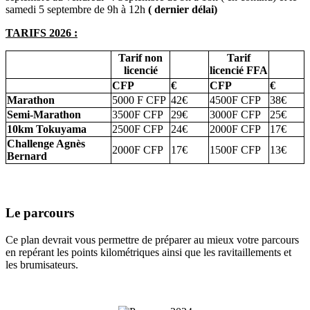
samedi 5 septembre de 9h à 12h
( dernier délai)
TARIFS 2026 :
Tarif non
Tarif
licencié
licencié FFA
CFP
€
CFP
€
Marathon
5000 F CFP
42€
4500F CFP
38€
Semi-Marathon
3500F CFP
29€
3000F CFP
25€
10km Tokuyama
2500F CFP
24€
2000F CFP
17€
Challenge Agnès
2000F CFP
17€
1500F CFP
13€
Bernard
Le parcours
Ce plan devrait vous permettre de préparer au mieux votre parcours
en repérant les points kilométriques ainsi que les ravitaillements et
les brumisateurs.