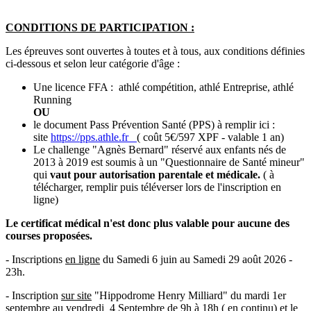
CONDITIONS DE PARTICIPATION :
Les épreuves sont ouvertes à toutes et à tous, aux conditions définies
ci-dessous et selon leur catégorie d'âge :
Une licence FFA : athlé compétition, athlé Entreprise, athlé
Running
OU
le document Pass Prévention Santé (PPS) à remplir ici :
site
https://pps.athle.fr
( coût 5€/597 XPF - valable 1 an)
Le challenge "Agnès Bernard" réservé aux enfants nés de
2013 à 2019 est soumis à un "Questionnaire de Santé mineur"
qui
vaut pour autorisation parentale et médicale.
( à
télécharger, remplir puis téléverser lors de l'inscription en
ligne)
Le certificat médical n'est donc plus valable pour aucune des
courses proposées.
- Inscriptions
en ligne
du Samedi 6 juin au Samedi 29 août 2026 -
23h.
- Inscription
sur site
"Hippodrome Henry Milliard" du mardi 1er
septembre au vendredi 4 Septembre de 9h à 18h ( en continu) et le