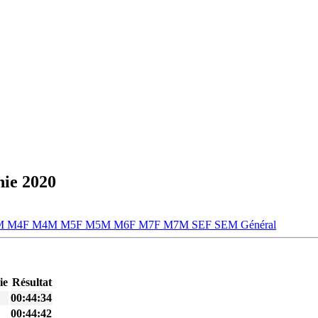
nie 2020
M
M4F
M4M
M5F
M5M
M6F
M7F
M7M
SEF
SEM
Général
ie
Résultat
00:44:34
00:44:42