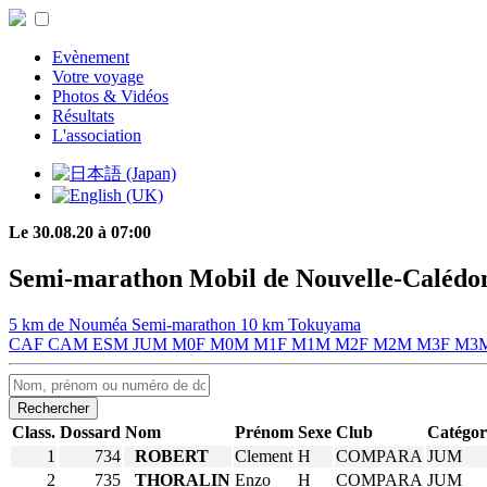
Evènement
Votre voyage
Photos & Vidéos
Résultats
L'association
Le 30.08.20 à 07:00
Semi-marathon Mobil de Nouvelle-Calédo
5 km de Nouméa
Semi-marathon
10 km Tokuyama
CAF
CAM
ESM
JUM
M0F
M0M
M1F
M1M
M2F
M2M
M3F
M3
Rechercher
Class.
Dossard
Nom
Prénom
Sexe
Club
Catégor
1
734
ROBERT
Clement
H
COMPARA
JUM
2
735
THORALIN
Enzo
H
COMPARA
JUM