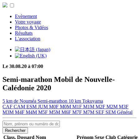
Evènement
Votre voyage
Photos & Vidéos
Résultats
L'association
Le 30.08.20 à 07:00
Semi-marathon Mobil de Nouvelle-
Calédonie 2020
5 km de Nouméa
Semi-marathon
10 km Tokuyama
CAF
CAM
ESM
JUM
M0F
M0M
M1F
M1M
M2F
M2M
M3F
M3M
M4F
M4M
M5F
M5M
M6F
M7F
M7M
SEF
SEM
Général
Rechercher
Class.
Dossard
Nom
Prénom
Sexe
Club
Catégorie