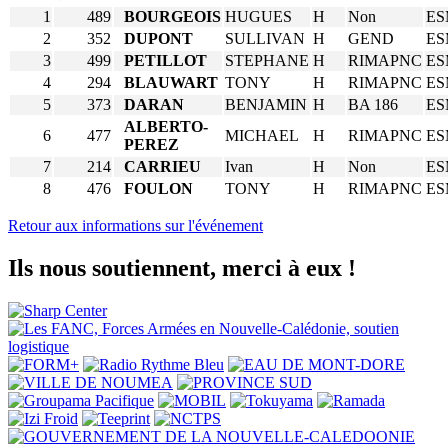
1
489
BOURGEOIS
HUGUES
H
Non
ES
2
352
DUPONT
SULLIVAN
H
GEND
ES
3
499
PETILLOT
STEPHANE
H
RIMAPNC
ES
4
294
BLAUWART
TONY
H
RIMAPNC
ES
5
373
DARAN
BENJAMIN
H
BA 186
ES
ALBERTO-
6
477
MICHAEL
H
RIMAPNC
ES
PEREZ
7
214
CARRIEU
Ivan
H
Non
ES
8
476
FOULON
TONY
H
RIMAPNC
ES
Retour aux informations sur l'événement
Ils nous soutiennent, merci à eux !