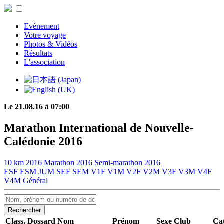
Evènement
Votre voyage
Photos & Vidéos
Résultats
L'association
Le 21.08.16 à 07:00
Marathon International de Nouvelle-
Calédonie 2016
10 km 2016
Marathon 2016
Semi-marathon 2016
ESF
ESM
JUM
SEF
SEM
V1F
V1M
V2F
V2M
V3F
V3M
V4F
V4M
Général
Rechercher
Class.
Dossard
Nom
Prénom
Sexe
Club
Cat