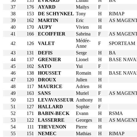
36
133
EVRARD
Luhan
H
BA
37
176
AYARD
Mailys
F
38
153
DE SCHYNKEL
Tony
H
RIMAP
39
162
MARTIN
Eric
H
AS MAGEN
40
170
AUPY
Vivien
H
41
166
ECOIFFIER
Sabrina
F
AS MAGEN
Médée-
42
126
VALET
F
SPORTEAM
Anne
43
131
DEFIS
Serge
H
BA
44
137
GRENIER
Lionel
H
BASE NAVA
45
102
SATO
Yui
F
46
138
HOUSSET
Romain
H
BASE NAVA
47
120
DROUX
Julien
H
48
117
MAURICE
Adrien
H
49
163
SANS
Muriel
F
AS MAGEN
50
123
LEVAVASSEUR
Anthony
H
51
127
HALLARD
Sophie
F
52
171
BABIN-BECK
Evann
H
RSMA
53
122
LASSERRE
Georges
H
AS MAGEN
54
111
THEVENON
Pierre
H
55
151
NEMEC
Mathias
H
RIMAP