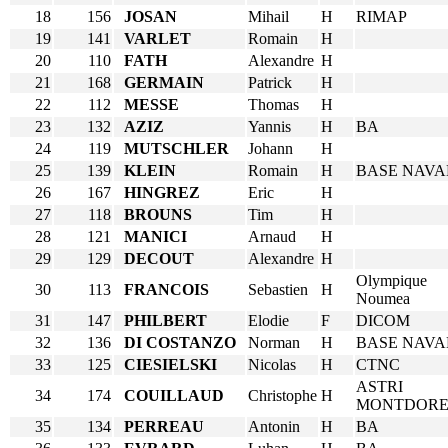
18
156
JOSAN
Mihail
H
RIMAP
19
141
VARLET
Romain
H
20
110
FATH
Alexandre
H
21
168
GERMAIN
Patrick
H
22
112
MESSE
Thomas
H
23
132
AZIZ
Yannis
H
BA
24
119
MUTSCHLER
Johann
H
25
139
KLEIN
Romain
H
BASE NAVA
26
167
HINGREZ
Eric
H
27
118
BROUNS
Tim
H
28
121
MANICI
Arnaud
H
29
129
DECOUT
Alexandre
H
Olympique
30
113
FRANCOIS
Sebastien
H
Noumea
31
147
PHILBERT
Elodie
F
DICOM
32
136
DI COSTANZO
Norman
H
BASE NAVA
33
125
CIESIELSKI
Nicolas
H
CTNC
ASTRI
34
174
COUILLAUD
Christophe
H
MONTDOR
35
134
PERREAU
Antonin
H
BA