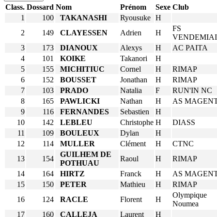
Class.
Dossard
Nom
Prénom
Sexe
Club
1
100
TAKANASHI
Ryousuke
H
FS
2
149
CLAYESSEN
Adrien
H
VENDEMIA
3
173
DIANOUX
Alexys
H
AC PAITA
4
101
KOIKE
Takanori
H
5
155
MICHITIUC
Cornel
H
RIMAP
6
152
BOUSSET
Jonathan
H
RIMAP
7
103
PRADO
Natalia
F
RUN'IN NC
8
165
PAWLICKI
Nathan
H
AS MAGEN
9
116
FERNANDES
Sebastien
H
10
142
LEBLEU
Christophe
H
DIASS
11
109
BOULEUX
Dylan
H
12
114
MULLER
Clément
H
CTNC
GUILHEM DE
13
154
Raoul
H
RIMAP
POTHUAU
14
164
HIRTZ
Franck
H
AS MAGEN
15
150
PETER
Mathieu
H
RIMAP
Olympique
16
124
RACLE
Florent
H
Noumea
17
160
CALLEJA
Laurent
H