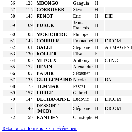
56
128
MBONGO
Ganguia
H
57
115
CORROYER
Steve
H
58
148
PENOT
Eric
H
DID
Jean-
59
169
BURCK
H
Francois
60
108
MORICHERE
Philippe
H
61
143
COURIER
Emmanuel
H
DICOM
62
161
GALLI
Stephane
H
AS MAGEN
63
130
KOLLER
Elisa
F
64
105
MITOUX
Anthony
H
CTNC
65
172
HENIN
Alexandre
H
66
107
BADOR
Sébastien
H
67
135
GUILLEMAIND
Nicolas
H
BA
68
175
TEMMAR
Pascal
H
69
157
LOREE
Gabriel
H
70
144
DECHAVANNE
Ludovic
H
DICOM
DESSORT
71
146
Stéphane
H
DICOM
(MCD)
72
159
RANTIEN
Christophe
H
Retour aux informations sur l'événement