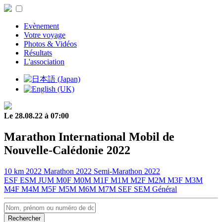
Evènement
Votre voyage
Photos & Vidéos
Résultats
L'association
Le 28.08.22 à 07:00
Marathon International Mobil de
Nouvelle-Calédonie 2022
10 km 2022
Marathon 2022
Semi-Marathon 2022
ESF
ESM
JUM
M0F
M0M
M1F
M1M
M2F
M2M
M3F
M3M
M4F
M4M
M5F
M5M
M6M
M7M
SEF
SEM
Général
Rechercher