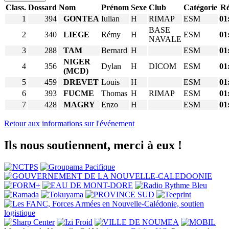
Class.
Dossard
Nom
Prénom
Sexe
Club
Catégorie
Ré
1
394
GONTEA
Iulian
H
RIMAP
ESM
01
BASE
2
340
LIEGE
Rémy
H
ESM
01
NAVALE
3
288
TAM
Bernard
H
ESM
01
NIGER
4
356
Dylan
H
DICOM
ESM
01
(MCD)
5
459
DREVET
Louis
H
ESM
01
6
393
FUCME
Thomas
H
RIMAP
ESM
01
7
428
MAGRY
Enzo
H
ESM
01
Retour aux informations sur l'événement
Ils nous soutiennent, merci à eux !