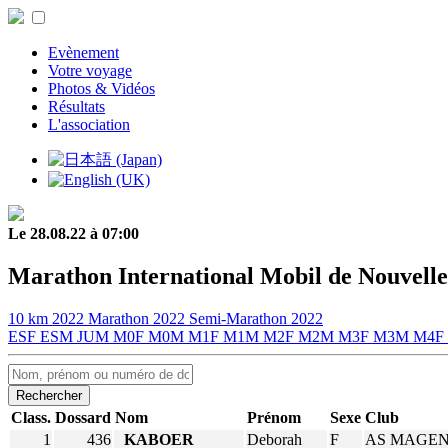
Evènement
Votre voyage
Photos & Vidéos
Résultats
L'association
Le 28.08.22 à 07:00
Marathon International Mobil de Nouvelle
10 km 2022
Marathon 2022
Semi-Marathon 2022
ESF
ESM
JUM
M0F
M0M
M1F
M1M
M2F
M2M
M3F
M3M
M4F
Rechercher
Class.
Dossard
Nom
Prénom
Sexe
Club
1
436
KABOER
Deborah
F
AS MAGE