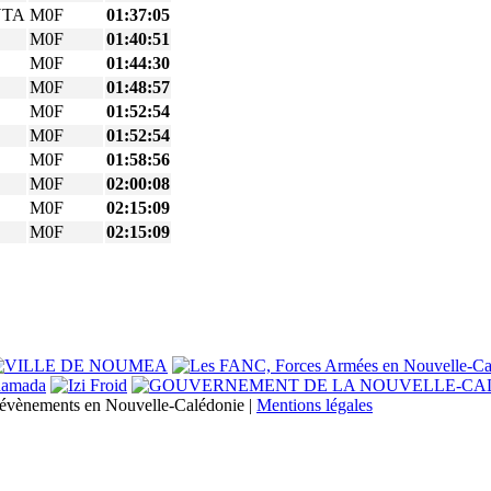
NTA
M0F
01:37:05
M0F
01:40:51
M0F
01:44:30
M0F
01:48:57
M0F
01:52:54
M0F
01:52:54
M0F
01:58:56
M0F
02:00:08
M0F
02:15:09
M0F
02:15:09
s évènements en Nouvelle-Calédonie |
Mentions légales