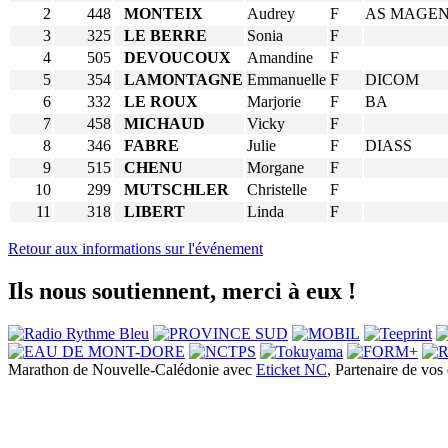
2
448
MONTEIX
Audrey
F
AS MAGE
3
325
LE BERRE
Sonia
F
4
505
DEVOUCOUX
Amandine
F
5
354
LAMONTAGNE
Emmanuelle
F
DICOM
6
332
LE ROUX
Marjorie
F
BA
7
458
MICHAUD
Vicky
F
8
346
FABRE
Julie
F
DIASS
9
515
CHENU
Morgane
F
10
299
MUTSCHLER
Christelle
F
11
318
LIBERT
Linda
F
Retour aux informations sur l'événement
Ils nous soutiennent, merci à eux !
Marathon de Nouvelle-Calédonie avec
Eticket NC
, Partenaire de vo