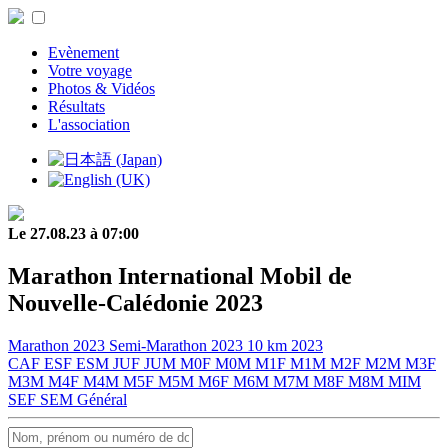
Evènement
Votre voyage
Photos & Vidéos
Résultats
L'association
Le 27.08.23 à 07:00
Marathon International Mobil de
Nouvelle-Calédonie 2023
Marathon 2023
Semi-Marathon 2023
10 km 2023
CAF
ESF
ESM
JUF
JUM
M0F
M0M
M1F
M1M
M2F
M2M
M3F
M3M
M4F
M4M
M5F
M5M
M6F
M6M
M7M
M8F
M8M
MIM
SEF
SEM
Général