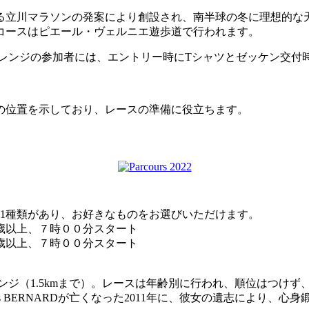
ある立川マラソンの発案により創設され、南半球の冬に理想的
コースはピエール・ヴェルニエ遊歩道で行われます。
ャレンジの参加者には、エントリー時にTシャツとゼッケン交付
の位置を示しており、レースの準備に役立ちます。
1種類があり、お好きなものをお選びいただけます。
20歳以上、７時００分スタート
8歳以上、７時００分スタート
D」チャレンジ（1.5kmまで）。レースは年齢別に行われ、順位は
s BERNARDが亡くなった2011年に、彼女の遺志により、心