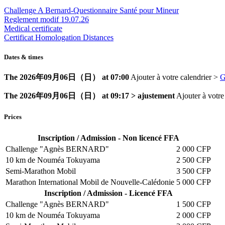
Challenge A Bernard-Questionnaire Santé pour Mineur
Reglement modif 19.07.26
Medical certificate
Certificat Homologation Distances
Dates & times
The 2026年09月06日（日） at 07:00
Ajouter à votre calendrier >
G
The 2026年09月06日（日） at 09:17 > ajustement
Ajouter à votre
Prices
Inscription / Admission - Non licencé FFA
Challenge "Agnès BERNARD"
2 000 CFP
10 km de Nouméa Tokuyama
2 500 CFP
Semi-Marathon Mobil
3 500 CFP
Marathon International Mobil de Nouvelle-Calédonie
5 000 CFP
Inscription / Admission - Licencé FFA
Challenge "Agnès BERNARD"
1 500 CFP
10 km de Nouméa Tokuyama
2 000 CFP