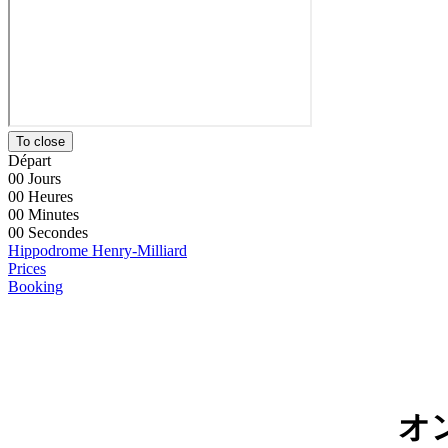
To close
Départ
00
Jours
00
Heures
00
Minutes
00
Secondes
Hippodrome Henry-Milliard
Prices
Booking
オ