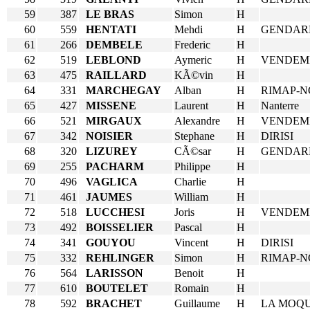
59
387
LE BRAS
Simon
H
60
559
HENTATI
Mehdi
H
GENDAR
61
266
DEMBELE
Frederic
H
62
519
LEBLOND
Aymeric
H
VENDEM
63
475
RAILLARD
KÃ©vin
H
64
331
MARCHEGAY
Alban
H
RIMAP-N
65
427
MISSENE
Laurent
H
Nanterre
66
521
MIRGAUX
Alexandre
H
VENDEM
67
342
NOISIER
Stephane
H
DIRISI
68
320
LIZUREY
CÃ©sar
H
GENDAR
69
255
PACHARM
Philippe
H
70
496
VAGLICA
Charlie
H
71
461
JAUMES
William
H
72
518
LUCCHESI
Joris
H
VENDEM
73
492
BOISSELIER
Pascal
H
74
341
GOUYOU
Vincent
H
DIRISI
75
332
REHLINGER
Simon
H
RIMAP-N
76
564
LARISSON
Benoit
H
77
610
BOUTELET
Romain
H
78
592
BRACHET
Guillaume
H
LA MOQ