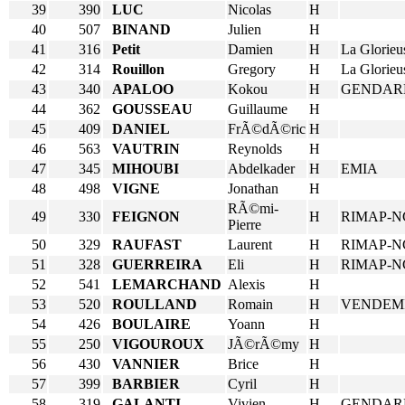
39
390
LUC
Nicolas
H
40
507
BINAND
Julien
H
41
316
Petit
Damien
H
La Glorieu
42
314
Rouillon
Gregory
H
La Glorieu
43
340
APALOO
Kokou
H
GENDAR
44
362
GOUSSEAU
Guillaume
H
45
409
DANIEL
FrÃ©dÃ©ric
H
46
563
VAUTRIN
Reynolds
H
47
345
MIHOUBI
Abdelkader
H
EMIA
48
498
VIGNE
Jonathan
H
RÃ©mi-
49
330
FEIGNON
H
RIMAP-N
Pierre
50
329
RAUFAST
Laurent
H
RIMAP-N
51
328
GUERREIRA
Eli
H
RIMAP-N
52
541
LEMARCHAND
Alexis
H
53
520
ROULLAND
Romain
H
VENDEM
54
426
BOULAIRE
Yoann
H
55
250
VIGOUROUX
JÃ©rÃ©my
H
56
430
VANNIER
Brice
H
57
399
BARBIER
Cyril
H
58
319
GALANTI
Vivien
H
GENDAR