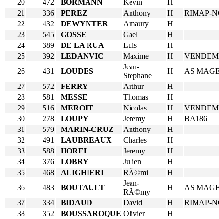
20
472
BORMANN
Kevin
H
21
336
PEREZ
Anthony
H
RIMAP-N
22
432
DEWYNTER
Amaury
H
23
545
GOSSE
Gael
H
24
389
DE LA RUA
Luis
H
25
392
LEDANVIC
Maxime
H
VENDEM
Jean-
26
431
LOUDES
H
AS MAG
Stephane
27
572
FERRY
Arthur
H
28
581
MESSE
Thomas
H
29
516
MEROIT
Nicolas
H
VENDEM
30
278
LOUPY
Jeremy
H
BA186
31
579
MARIN-CRUZ
Anthony
H
32
491
LAUBREAUX
Charles
H
33
588
HOREL
Jeremy
H
34
376
LOBRY
Julien
H
35
468
ALIGHIERI
RÃ©mi
H
Jean-
36
483
BOUTAULT
H
AS MAG
RÃ©my
37
334
BIDAUD
David
H
RIMAP-N
38
352
BOUSSAROQUE
Olivier
H