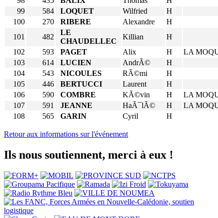
98
435
BALIX
Thomas
H
99
584
LOQUET
Wilfried
H
100
270
RIBERE
Alexandre
H
LE
101
482
Killian
H
CHAUDELLEC
102
593
PAGET
Alix
H
LA MOQ
103
614
LUCIEN
AndrÃ©
H
104
543
NICOULES
RÃ©mi
H
105
446
BERTUCCI
Laurent
H
106
590
COMBRE
KÃ©vin
H
LA MOQ
107
591
JEANNE
HaÃ¯lÃ©
H
LA MOQ
108
565
GARIN
Cyril
H
Retour aux informations sur l'événement
Ils nous soutiennent, merci à eux !