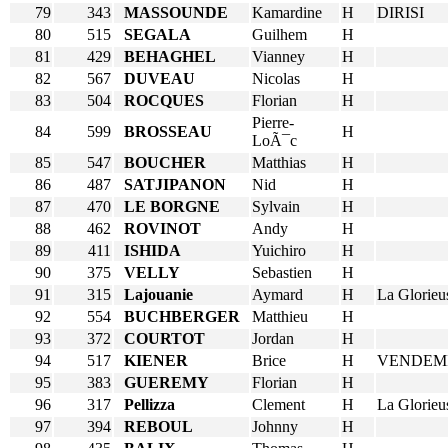
79
343
MASSOUNDE
Kamardine
H
DIRISI
80
515
SEGALA
Guilhem
H
81
429
BEHAGHEL
Vianney
H
82
567
DUVEAU
Nicolas
H
83
504
ROCQUES
Florian
H
Pierre-
84
599
BROSSEAU
H
LoÃ¯c
85
547
BOUCHER
Matthias
H
86
487
SATJIPANON
Nid
H
87
470
LE BORGNE
Sylvain
H
88
462
ROVINOT
Andy
H
89
411
ISHIDA
Yuichiro
H
90
375
VELLY
Sebastien
H
91
315
Lajouanie
Aymard
H
La Glorieu
92
554
BUCHBERGER
Matthieu
H
93
372
COURTOT
Jordan
H
94
517
KIENER
Brice
H
VENDEM
95
383
GUEREMY
Florian
H
96
317
Pellizza
Clement
H
La Glorieu
97
394
REBOUL
Johnny
H