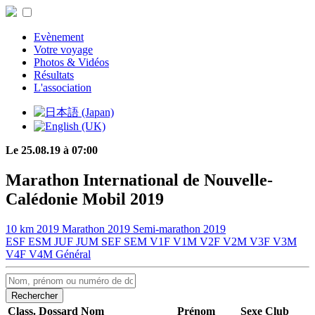
Evènement
Votre voyage
Photos & Vidéos
Résultats
L'association
Le 25.08.19 à 07:00
Marathon International de Nouvelle-
Calédonie Mobil 2019
10 km 2019
Marathon 2019
Semi-marathon 2019
ESF
ESM
JUF
JUM
SEF
SEM
V1F
V1M
V2F
V2M
V3F
V3M
V4F
V4M
Général
Rechercher
Class.
Dossard
Nom
Prénom
Sexe
Club