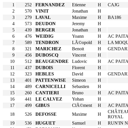
1
252
FERNANDEZ
Etienne
H
CAJG
2
570
VINIT
Jonathan
H
3
279
LAVAL
Maxime
H
BA186
4
573
DEUDON
Jeremy
H
5
439
BERGER
Jonathan
H
6
476
WEIDIG
Yoann
H
AC PAIT
7
589
TENDRON
LÃ©opold
H
LA MOQ
8
321
MARICHEZ
Benoit
H
GENDAR
9
456
DUBOSCQ
Vincent
H
10
512
BEAUGENDRE
Ludovic
H
AC PAIT
11
437
DUBOIS
Florent
H
12
323
HEBLES
David
H
GENDAR
13
401
PATTENWISE
Simeon
H
14
489
CARNICELLI
Sebastien
H
15
260
CANTIERI
Bruno
H
AC PAIT
16
441
LE CALVEZ
Yohan
H
17
499
GIBUS
ClÃ©ment
H
AC PAIT
CHÂTEA
18
526
DEFOSSE
Maxime
H
ROYAL
19
536
HUGUET
Samuel
H
RUN'IN 