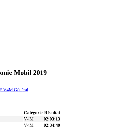
onie Mobil 2019
F
V4M
Général
Catégorie
Résultat
V4M
02:03:13
V4M
02:34:49