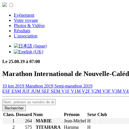
Evènement
Votre voyage
Photos & Vidéos
Résultats
L'association
Le 25.08.19 à 07:00
Marathon International de Nouvelle-Caléd
10 km 2019
Marathon 2019
Semi-marathon 2019
ESF
ESM
JUF
JUM
SEF
SEM
V1F
V1M
V2F
V2M
V3F
V3M
V4
Rechercher
Class.
Dossard
Nom
Prénom
Sexe
Club
1
264
MARIE
Jean-Michel
H
2
575
TITAHARA
Haruma
H