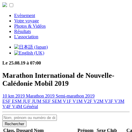
Evènement
Votre voyage
Photos & Vidéos
Résultats
L'association
Le 25.08.19 à 07:00
Marathon International de Nouvelle-
Calédonie Mobil 2019
10 km 2019
Marathon 2019
Semi-marathon 2019
ESF
ESM
JUF
JUM
SEF
SEM
V1F
V1M
V2F
V2M
V3F
V3M
V4F
V4M
Général
Rechercher
Class.
Dossard
Nom
Prénom
Sexe
Club
Ca