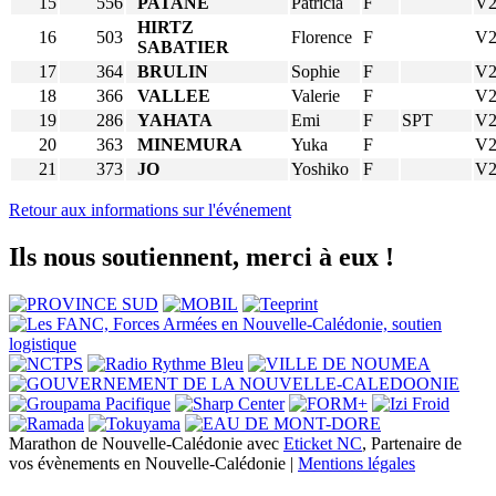
15
556
PATANE
Patricia
F
V
HIRTZ
16
503
Florence
F
V
SABATIER
17
364
BRULIN
Sophie
F
V
18
366
VALLEE
Valerie
F
V
19
286
YAHATA
Emi
F
SPT
V
20
363
MINEMURA
Yuka
F
V
21
373
JO
Yoshiko
F
V
Retour aux informations sur l'événement
Ils nous soutiennent, merci à eux !
Marathon de Nouvelle-Calédonie avec
Eticket NC
, Partenaire de
vos évènements en Nouvelle-Calédonie |
Mentions légales