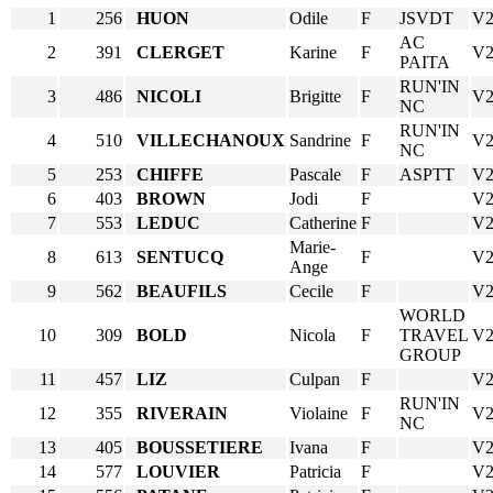
1
256
HUON
Odile
F
JSVDT
V
AC
2
391
CLERGET
Karine
F
V
PAITA
RUN'IN
3
486
NICOLI
Brigitte
F
V
NC
RUN'IN
4
510
VILLECHANOUX
Sandrine
F
V
NC
5
253
CHIFFE
Pascale
F
ASPTT
V
6
403
BROWN
Jodi
F
V
7
553
LEDUC
Catherine
F
V
Marie-
8
613
SENTUCQ
F
V
Ange
9
562
BEAUFILS
Cecile
F
V
WORLD
10
309
BOLD
Nicola
F
TRAVEL
V
GROUP
11
457
LIZ
Culpan
F
V
RUN'IN
12
355
RIVERAIN
Violaine
F
V
NC
13
405
BOUSSETIERE
Ivana
F
V
14
577
LOUVIER
Patricia
F
V